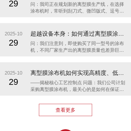
29
问：我司正在规划新的离型膜生产线，在选择
功倍；选错了，可能从一开始就输在了起跑线
涂布机时，常听到刮刀式、微凹版式、逗号刮
上。目前市面
刀等多种涂布方式，它们之间究竟有何区别？
我们应如何根据自身产品定位进行科学选型？
答： 这是一个非常核心且专业的问题。涂布方
超越设备本身：如何通过离型膜涂布机工艺赋能，打造产品核心竞争力？
2025-10
式的选择直接决定了离型膜产品的性能下限和
29
问：我们注意到，即使购买了同一型号的涂布
上限，是生产线投资的基石。下面我们为您详
机，不同厂家生产出的离型膜质量也差异巨
细解析
大。除了设备本身，还有哪些关键因素决定了
最终产品的成败？ 答： 您观察到的现象非常普
遍，这也恰恰点明了离型膜制造行业的本
离型膜涂布机如何实现高精度、低成本的稳定生产？
2025-10
质：“七分工艺，三分设备”。一台先进的涂布机
29
——揭秘核心工艺控制点 问题：我们公司计划
只是一个精密的“骨架”，而真正赋予产品灵魂与
采购离型膜涂布机，最关心的是如何在保证涂
竞争
布高精度的同时，控制生产成本并保证长期稳
定运行。市场上的设备很多，能否从专业角度
讲解一下关键点？ 回答： 您好，这是一个非常
查看更多
核心且专业的问题，直接关系到投资的成败。
一台优秀的离型膜涂布机，其价值正是体