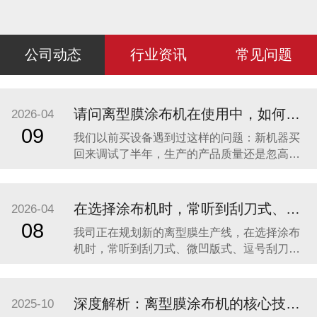
公司动态
行业资讯
常见问题
请问离型膜涂布机在使用中，如何保证产品质量的长期稳定性？如果出现剥离力波动，该从哪些方面排查？
2026-04
09
我们以前买设备遇到过这样的问题：新机器买
回来调试了半年，生产的产品质量还是忽高忽
低，甚至同一卷膜，不同位置的剥离力都不一
样。请问离型膜涂布机在使用中，如何保证产
品质量的长期稳定性？如果出现剥离力波动，
在选择涂布机时，常听到刮刀式、微凹版式、逗号刮刀等多种涂布方式，它们之间究竟有何区别？我们应如何根据自身产品定位进行科学选型？
2026-04
该从哪些方面排查？ 这恰恰点明了行业的本
08
我司正在规划新的离型膜生产线，在选择涂布
质：“七分工艺，三分设备”。一台先进的涂布机
机时，常听到刮刀式、微凹版式、逗号刮刀等
是精密的“
多种涂布方式，它们之间究竟有何区别？我们
应如何根据自身产品定位进行科学选型？ 涂布
方式的选择直接决定了离型膜产品的性能下限
深度解析：离型膜涂布机的核心技术与应用选型指南
2025-10
和上限，是生产线投资的基石。选对了，事半