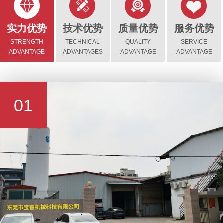
实力优势
技术优势
质量优势
服务优势
STRENGTH
TECHNICAL
QUALITY
SERVICE
ADVANTAGE
ADVANTAGES
ADVANTAGE
ADVANTAGE
01