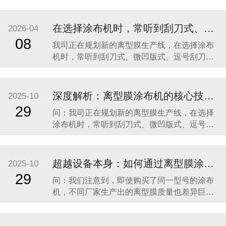
低，甚至同一卷膜，不同位置的剥离力都不一
样。请问离型膜涂布机在使用中，如何保证产
品质量的长期稳定性？如果出现剥离力波动，
在选择涂布机时，常听到刮刀式、微凹版式、逗号刮刀等多种涂布方式，它们之间究竟有何区别？我们应如何根据自身产品定位进行科学选型？
2026-04
该从哪些方面排查？ 这恰恰点明了行业的本
08
我司正在规划新的离型膜生产线，在选择涂布
质：“七分工艺，三分设备”。一台先进的涂布机
机时，常听到刮刀式、微凹版式、逗号刮刀等
是精密的“
多种涂布方式，它们之间究竟有何区别？我们
应如何根据自身产品定位进行科学选型？ 涂布
方式的选择直接决定了离型膜产品的性能下限
深度解析：离型膜涂布机的核心技术与应用选型指南
2025-10
和上限，是生产线投资的基石。选对了，事半
29
问：我司正在规划新的离型膜生产线，在选择
功倍；选错了，可能从一开始就输在了起跑线
涂布机时，常听到刮刀式、微凹版式、逗号刮
上。目前市面
刀等多种涂布方式，它们之间究竟有何区别？
我们应如何根据自身产品定位进行科学选型？
答： 这是一个非常核心且专业的问题。涂布方
超越设备本身：如何通过离型膜涂布机工艺赋能，打造产品核心竞争力？
2025-10
式的选择直接决定了离型膜产品的性能下限和
29
问：我们注意到，即使购买了同一型号的涂布
上限，是生产线投资的基石。下面我们为您详
机，不同厂家生产出的离型膜质量也差异巨
细解析
大。除了设备本身，还有哪些关键因素决定了
最终产品的成败？ 答： 您观察到的现象非常普