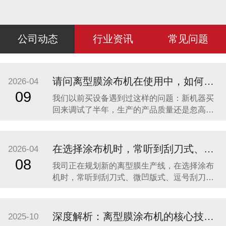
公司动态
行业资讯
常见问题
请问离型膜涂布机在使用中，如何保证产品质量的长期稳定性？如果出现剥离力波动，该从哪些方面排查？
2026-04
09
我们以前买设备遇到过这样的问题：新机器买
回来调试了半年，生产的产品质量还是忽高忽
低，甚至同一卷膜，不同位置的剥离力都不一
样。请问离型膜涂布机在使用中，如何保证产
品质量的长期稳定性？如果出现剥离力波动，
在选择涂布机时，常听到刮刀式、微凹版式、逗号刮刀等多种涂布方式，它们之间究竟有何区别？我们应如何根据自身产品定位进行科学选型？
2026-04
该从哪些方面排查？ 这恰恰点明了行业的本
08
我司正在规划新的离型膜生产线，在选择涂布
质：“七分工艺，三分设备”。一台先进的涂布机
机时，常听到刮刀式、微凹版式、逗号刮刀等
是精密的“
多种涂布方式，它们之间究竟有何区别？我们
应如何根据自身产品定位进行科学选型？ 涂布
方式的选择直接决定了离型膜产品的性能下限
深度解析：离型膜涂布机的核心技术与应用选型指南
2025-10
和上限，是生产线投资的基石。选对了，事半