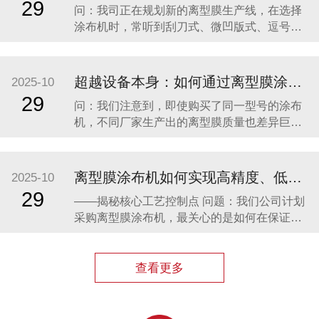
29
问：我司正在规划新的离型膜生产线，在选择
功倍；选错了，可能从一开始就输在了起跑线
涂布机时，常听到刮刀式、微凹版式、逗号刮
上。目前市面
刀等多种涂布方式，它们之间究竟有何区别？
我们应如何根据自身产品定位进行科学选型？
答： 这是一个非常核心且专业的问题。涂布方
超越设备本身：如何通过离型膜涂布机工艺赋能，打造产品核心竞争力？
2025-10
式的选择直接决定了离型膜产品的性能下限和
29
问：我们注意到，即使购买了同一型号的涂布
上限，是生产线投资的基石。下面我们为您详
机，不同厂家生产出的离型膜质量也差异巨
细解析
大。除了设备本身，还有哪些关键因素决定了
最终产品的成败？ 答： 您观察到的现象非常普
遍，这也恰恰点明了离型膜制造行业的本
离型膜涂布机如何实现高精度、低成本的稳定生产？
2025-10
质：“七分工艺，三分设备”。一台先进的涂布机
29
——揭秘核心工艺控制点 问题：我们公司计划
只是一个精密的“骨架”，而真正赋予产品灵魂与
采购离型膜涂布机，最关心的是如何在保证涂
竞争
布高精度的同时，控制生产成本并保证长期稳
定运行。市场上的设备很多，能否从专业角度
讲解一下关键点？ 回答： 您好，这是一个非常
查看更多
核心且专业的问题，直接关系到投资的成败。
一台优秀的离型膜涂布机，其价值正是体