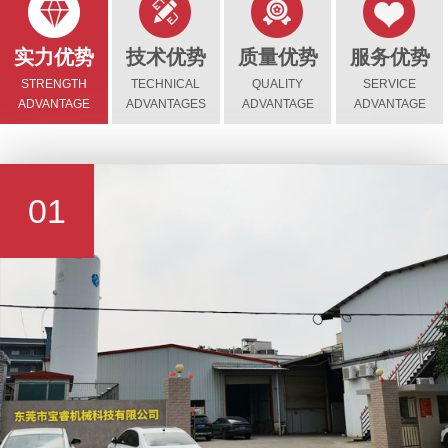
实力优势
技术优势
质量优势
服务优势
STRENGTH
TECHNICAL
QUALITY
SERVICE
ADVANTAGE
ADVANTAGES
ADVANTAGE
ADVANTAGE
01