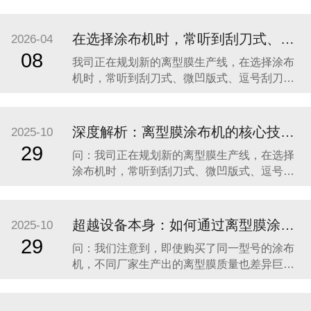
低，甚至同一卷膜，不同位置的剥离力都不一
样。请问离型膜涂布机在使用中，如何保证产
品质量的长期稳定性？如果出现剥离力波动，
在选择涂布机时，常听到刮刀式、微凹版式、逗号刮刀等多种涂布方式，它们之间究竟有何区别？我们应如何根据自身产品定位进行科学选型？
2026-04
该从哪些方面排查？ 这恰恰点明了行业的本
08
我司正在规划新的离型膜生产线，在选择涂布
质：“七分工艺，三分设备”。一台先进的涂布机
机时，常听到刮刀式、微凹版式、逗号刮刀等
是精密的“
多种涂布方式，它们之间究竟有何区别？我们
应如何根据自身产品定位进行科学选型？ 涂布
方式的选择直接决定了离型膜产品的性能下限
深度解析：离型膜涂布机的核心技术与应用选型指南
2025-10
和上限，是生产线投资的基石。选对了，事半
29
问：我司正在规划新的离型膜生产线，在选择
功倍；选错了，可能从一开始就输在了起跑线
涂布机时，常听到刮刀式、微凹版式、逗号刮
上。目前市面
刀等多种涂布方式，它们之间究竟有何区别？
我们应如何根据自身产品定位进行科学选型？
答： 这是一个非常核心且专业的问题。涂布方
超越设备本身：如何通过离型膜涂布机工艺赋能，打造产品核心竞争力？
2025-10
式的选择直接决定了离型膜产品的性能下限和
29
问：我们注意到，即使购买了同一型号的涂布
上限，是生产线投资的基石。下面我们为您详
机，不同厂家生产出的离型膜质量也差异巨
细解析
大。除了设备本身，还有哪些关键因素决定了
最终产品的成败？ 答： 您观察到的现象非常普