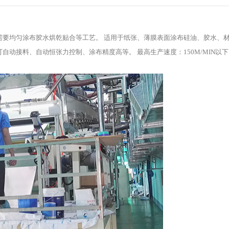
需要均匀涂布胶水烘乾贴合等工艺。 适用于纸张、薄膜表面涂布硅油、胶水、
动接料、自动恒张力控制、涂布精度高等。 最高生产速度：150M/MIN以