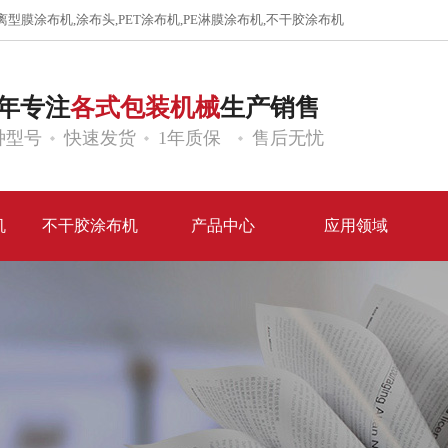
离型膜涂布机
,
涂布头
,
PET涂布机
,
PE淋膜涂布机
,
不干胶涂布机
年专注
各式包装机械
生产销售
种型号
快速发货
1年质保
售后无忧
机
不干胶涂布机
产品中心
应用领域