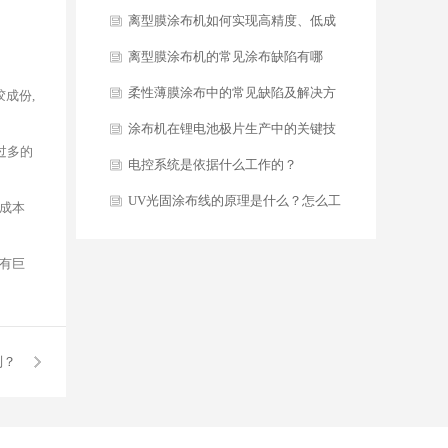
根据自身产品定位进行科学选型？
机工艺赋能，打造产品核心竞争力？
离型膜涂布机如何实现高精度、低成
本的稳定生产？
离型膜涂布机的常见涂布缺陷有哪
些？又该如何分析与解决？
柔性薄膜涂布中的常见缺陷及解决方
成份,
案
涂布机在锂电池极片生产中的关键技
过多的
术要点
电控系统是依据什么工作的？
UV光固涂布线的原理是什么？怎么工
成本
作的？
有巨
别？