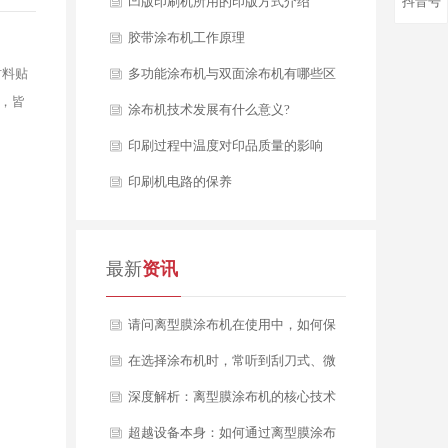
凹版印刷机所用的印版方式介绍
抖音号
胶带涂布机工作原理
材料贴
多功能涂布机与双面涂布机有哪些区
下，皆
别？
涂布机技术发展有什么意义?
印刷过程中温度对印品质量的影响
印刷机电路的保养
最新
资讯
请问离型膜涂布机在使用中，如何保
证产品质量的长期稳定性？如果出现
在选择涂布机时，常听到刮刀式、微
剥离力波动，该从哪些方面排查？
凹版式、逗号刮刀等多种涂布方式，
深度解析：离型膜涂布机的核心技术
它们之间究竟有何区别？我们应如何
与应用选型指南
超越设备本身：如何通过离型膜涂布