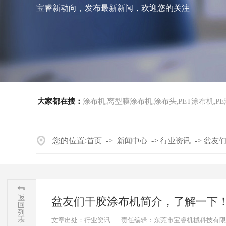
宝睿新动向，发布最新新闻，欢迎您的关注
大家都在搜：
涂布机
离型膜涂布机
涂布头
PET涂布机
P
,
,
,
,
您的位置:
->
->
->
首页
新闻中心
行业资讯
盆友
盆友们干胶涂布机简介，了解一下
文章出处：行业资讯
责任编辑：东莞市宝睿机械科技有限